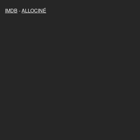
Mon chat et moi, la grande
aventure de Rroû
IMDB
-
ALLOCINÉ
2023