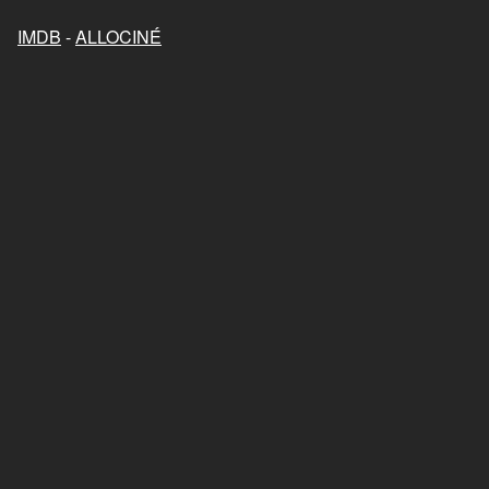
Mon chat et moi, la grande
aventure de Rroû
IMDB
-
ALLOCINÉ
2023