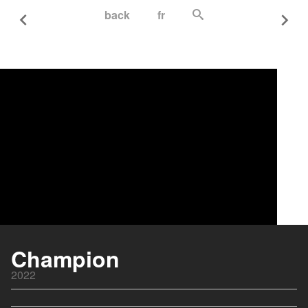
back
fr
Je ne rêve que de vous
2018
Champion
Les randonneuses
2022
2023