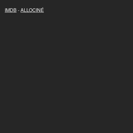
Mon chat et moi, la grande
aventure de Rroû
IMDB
-
ALLOCINÉ
2023