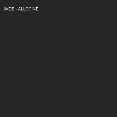
Mon chat et moi, la grande
aventure de Rroû
IMDB
-
ALLOCINÉ
2023