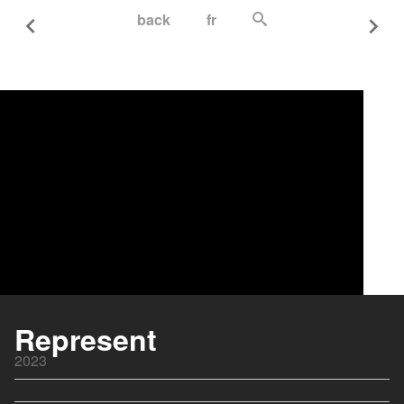
back
fr
Je ne rêve que de vous
2018
Represent
Les randonneuses
2023
2023