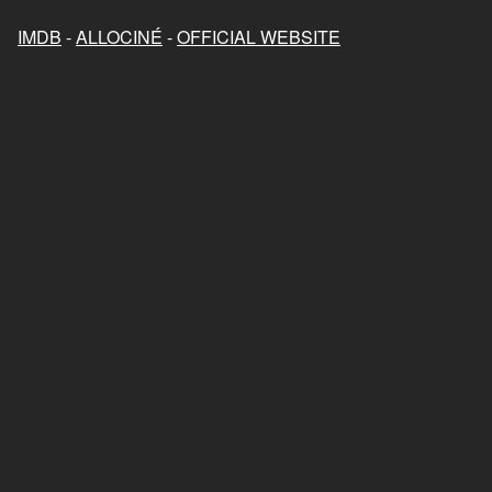
Mon chat et moi, la grande
aventure de Rroû
IMDB
-
ALLOCINÉ
-
OFFICIAL WEBSITE
2023