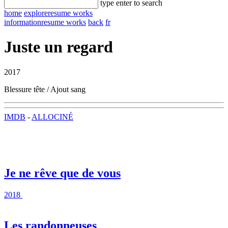
type enter to search
home
explore
resume works
information
resume works
back
fr
Juste un regard
2017
Blessure tête / Ajout sang
IMDB
-
ALLOCINÉ
Je ne rêve que de vous
2018
Les randonneuses