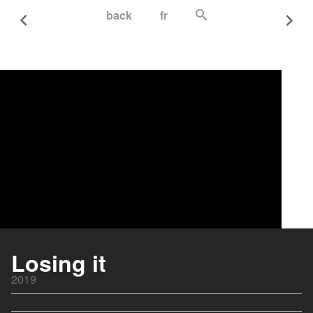
back
fr
Je ne rêve que de vous
2018
Losing it
Les randonneuses
2019
2023