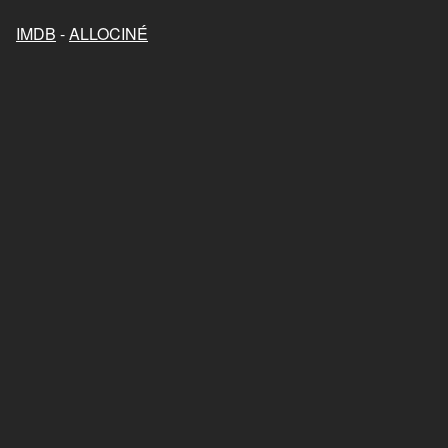
Mon chat et moi, la grande
aventure de Rroû
IMDB
-
ALLOCINÉ
2023