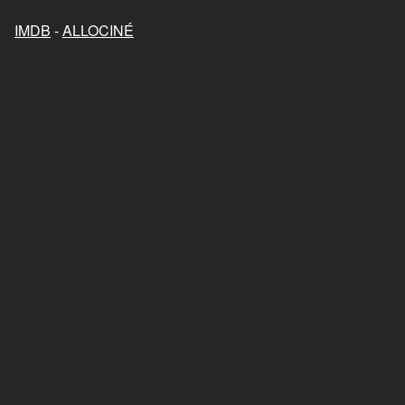
Mon chat et moi, la grande
aventure de Rroû
IMDB
-
ALLOCINÉ
2023