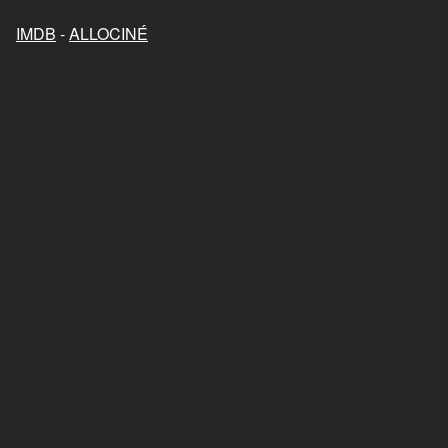
Mon chat et moi, la grande
aventure de Rroû
IMDB
-
ALLOCINÉ
2023