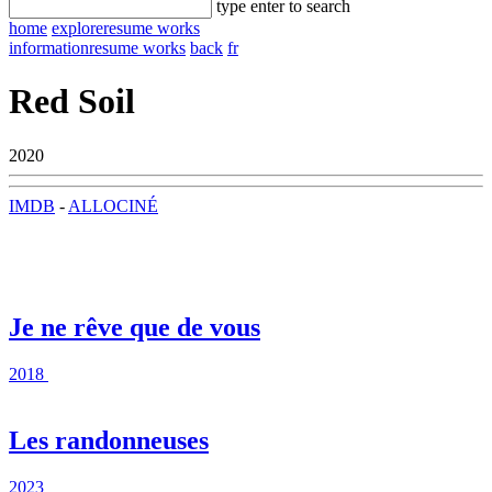
type enter to search
home
explore
resume works
information
resume works
back
fr
Red Soil
2020
IMDB
-
ALLOCINÉ
Je ne rêve que de vous
2018
Les randonneuses
2023