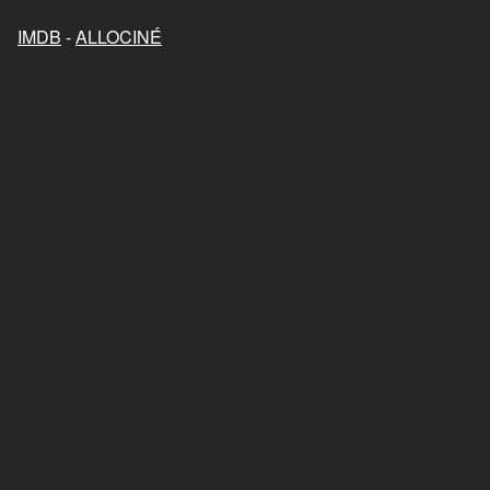
Mon chat et moi, la grande
aventure de Rroû
IMDB
-
ALLOCINÉ
2023