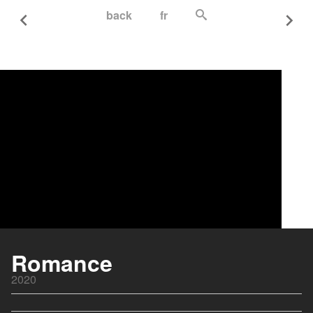
back
fr
Je ne rêve que de vous
2018
Romance
Les randonneuses
2020
2023