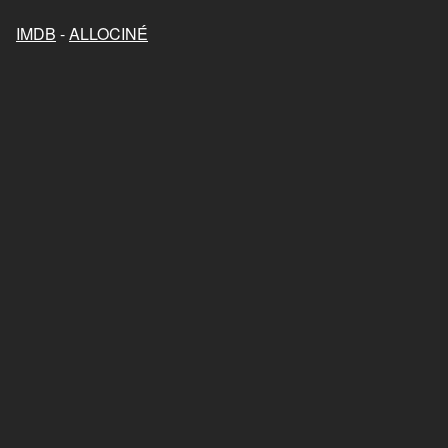
Mon chat et moi, la grande
aventure de Rroû
IMDB
-
ALLOCINÉ
2023