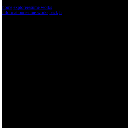
type enter to search
home
explore
resume works
information
resume works
back
fr
Street Flow
2019
de Kery James et Leïla Sy
Produit par
Srab Films
Avec Kery James, Jammeh Diangana, Chloé Jouannet
IMDB
-
ALLOCINÉ
-
OFFICIAL WEBSITE