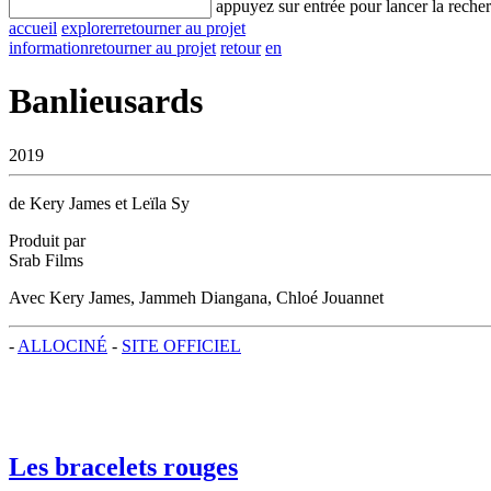
appuyez sur entrée pour lancer la reche
accueil
explorer
retourner au projet
information
retourner au projet
retour
en
Banlieusards
2019
de Kery James et Leïla Sy
Produit par
Srab Films
Avec Kery James, Jammeh Diangana, Chloé Jouannet
-
ALLOCINÉ
-
SITE OFFICIEL
Les bracelets rouges