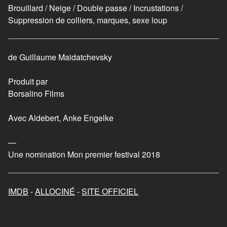
Je ne rêve que de vous
Brouillard / Neige / Double passe / Incrustations /
Suppression de colliers, marques, sexe loup
2018
Les randonneuses
de Guillaume Maidatchevsky
2023
Produit par
Mon chat et moi, la grande
Borsalino Films
aventure de Rroû
Avec Aldebert, Anke Engelke
2023
—
Une nomination Mon premier festival 2018
IMDB
-
ALLOCINÉ
-
SITE OFFICIEL