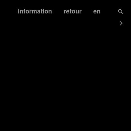
information
retour
en