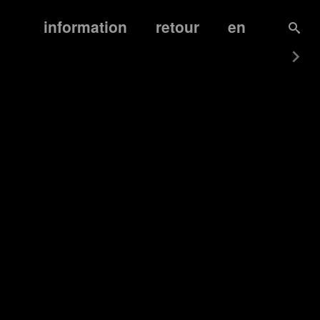
information
retour
en