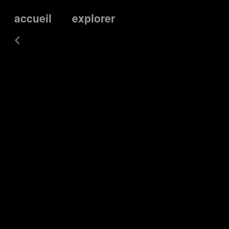
accueil
explorer