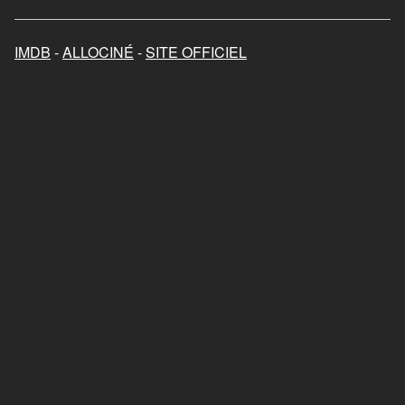
Je ne rêve que de vous
2018
IMDB
-
ALLOCINÉ
-
SITE OFFICIEL
Les randonneuses
2023
Mon chat et moi, la grande
aventure de Rroû
2023