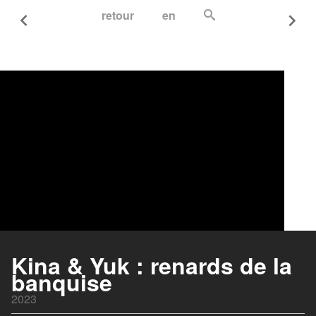
retour
en
Les bracelets rouges
2017
Kina & Yuk : renards de la
La Finale
banquise
2017
2023