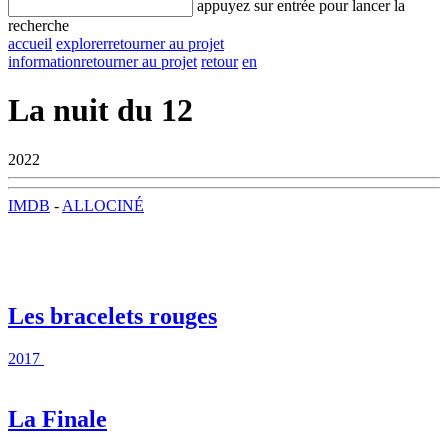
appuyez sur entrée pour lancer la
recherche
accueil
explorer
retourner au projet
information
retourner au projet
retour
en
La nuit du 12
2022
IMDB
-
ALLOCINÉ
Les bracelets rouges
2017
La Finale