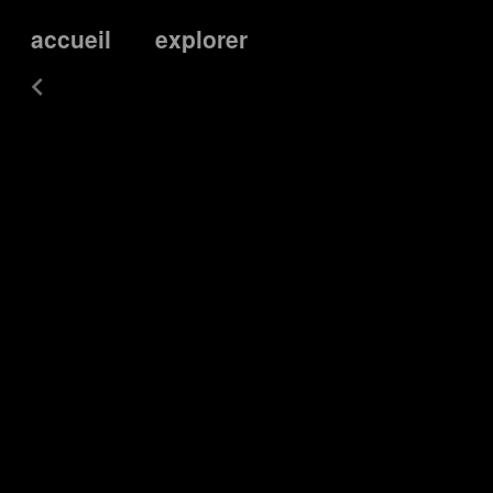
accueil
explorer