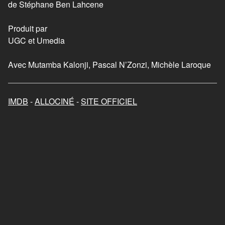
Je ne rêve que de vous
de Stéphane Ben Lahcene
2018
Produit par
UGC et Umedia
Les randonneuses
2023
Avec Mutamba Kalonji, Pascal N’Zonzi, Michèle Laroque
Mon chat et moi, la grande
aventure de Rroû
IMDB
-
ALLOCINÉ
-
SITE OFFICIEL
2023