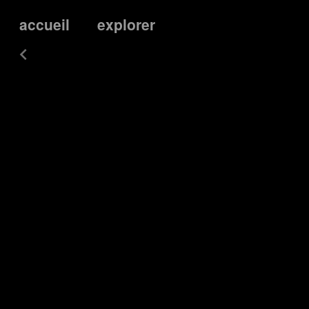
accueil
explorer