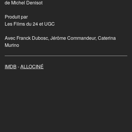
Je ne rêve que de vous
de Michel Denisot
2018
Produit par
Les Films du 24 et UGC
Les randonneuses
2023
Avec Franck Dubosc, Jérôme Commandeur, Caterina
Murino
Mon chat et moi, la grande
aventure de Rroû
IMDB
-
ALLOCINÉ
2023