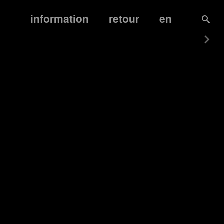
information
retour
en