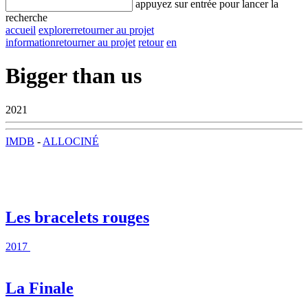
appuyez sur entrée pour lancer la
recherche
accueil
explorer
retourner au projet
information
retourner au projet
retour
en
Bigger than us
2021
IMDB
-
ALLOCINÉ
Les bracelets rouges
2017
La Finale